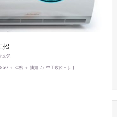
直招
专文凭
50 ＋ 津贴 ＋ 抽拥 2）中工数位 – […]