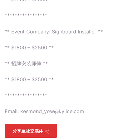
*****************
** Event Company: Signboard Installer **
** $1800 – $2500 **
** 招牌安装师傅 **
** $1800 – $2500 **
*****************
Email:
kesmond_yow@kylice.com
分享至社交媒体