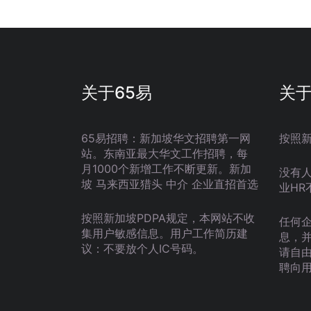
关于65易
关
65易招聘：新加坡华文招聘第一网
按照
站。东南亚最大华文工作招聘，每
月1000个新增工作不断更新。新加
没有
坡 马来西亚猎头 中介 企业直招首选
业HR
按照新加坡PDPA规定，本网站不收
任何
集用户敏感信息。用户工作简历建
息，
议：不要放个人IC号码。
请自
聘向