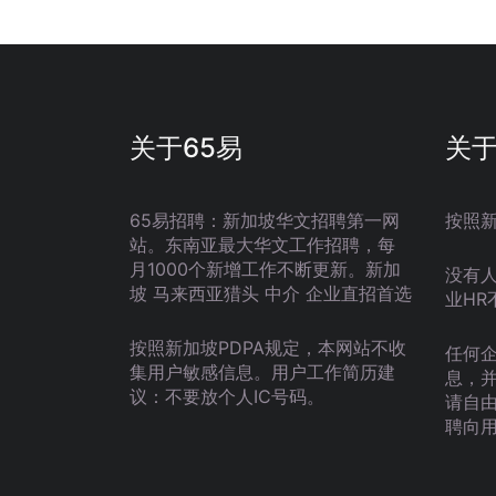
关于65易
关
65易招聘：新加坡华文招聘第一网
按照
站。东南亚最大华文工作招聘，每
月1000个新增工作不断更新。新加
没有
坡 马来西亚猎头 中介 企业直招首选
业HR
按照新加坡PDPA规定，本网站不收
任何
集用户敏感信息。用户工作简历建
息，
议：不要放个人IC号码。
请自
聘向