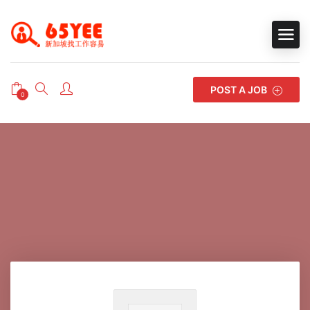
POST A JOB
0