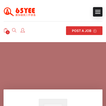
POST A JOB
0