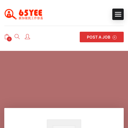
POST A JOB
0