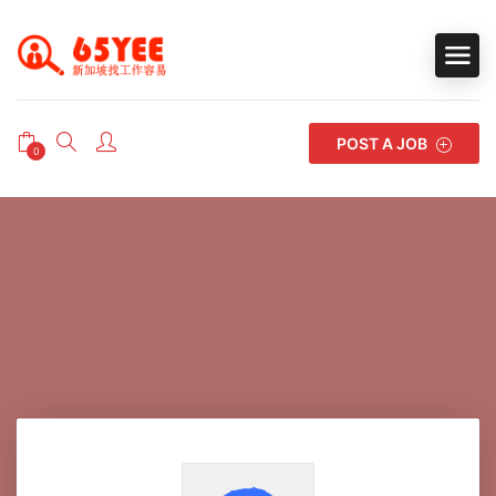
POST A JOB
0