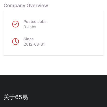
Company Overview
Posted Jobs
0 Jobs
Since
2012-08-31
关于65易