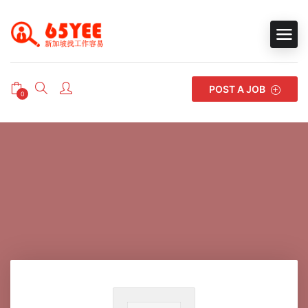
POST A JOB
0