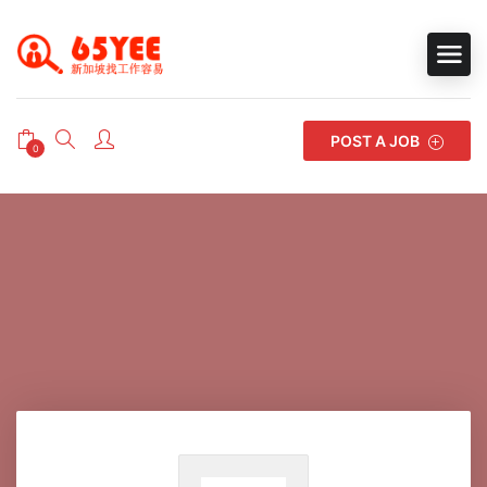
POST A JOB
0