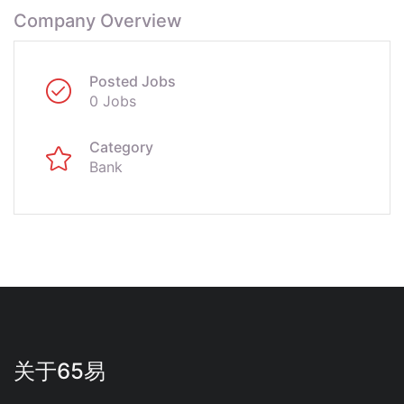
Company Overview
Posted Jobs
0 Jobs
Category
Bank
关于65易