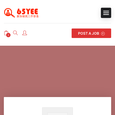
POST A JOB
0