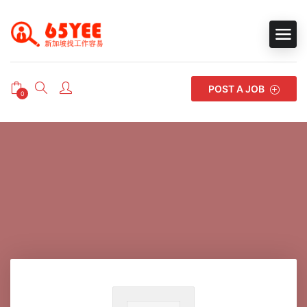
POST A JOB
0