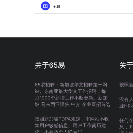
全职
关于65易
关
65易招聘：新加坡华文招聘第一网
按照
站。东南亚最大华文工作招聘，每
月1000个新增工作不断更新。新加
没有
坡 马来西亚猎头 中介 企业直招首选
业HR
按照新加坡PDPA规定，本网站不收
任何
集用户敏感信息。用户工作简历建
息，
议：不要放个人IC号码。