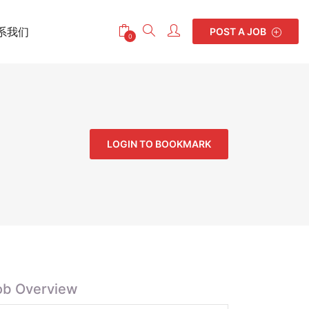
系我们
POST A JOB
0
LOGIN TO BOOKMARK
ob Overview