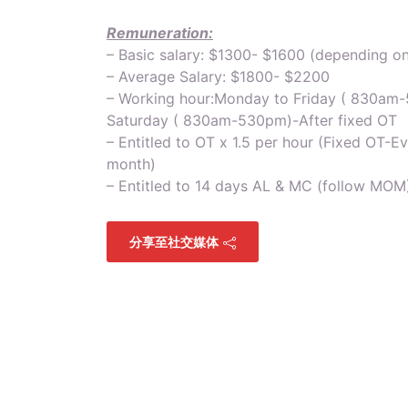
Remuneration:
– Basic salary: $1300- $1600 (depending o
– Average Salary: $1800- $2200
– Working hour:Monday to Friday ( 830am
Saturday ( 830am-530pm)-After fixed OT
– Entitled to OT x 1.5 per hour (Fixed OT-E
month)
– Entitled to 14 days AL & MC (follow MOM
分享至社交媒体