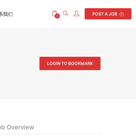
系我们
POST A JOB
0
LOGIN TO BOOKMARK
ob Overview