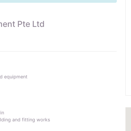
ent Pte Ltd
nd equipment
in
lding and fitting works